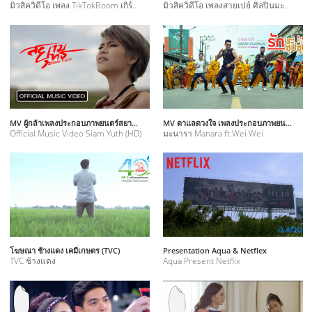
มิวสิควิดีโอ เพลง TikTokBoom เกิร์ลกรุ๊ปวง Mona
มิวสิควิดีโอ เพลงสายเปย์ ศิลปินมะนารา
MV ผู้กล้าเพลงประกอบภาพยนตร์สยามยุทธ
MV ดาแลดวงใจ เพลงประกอบภาพยนตร์รักนะซุปซุป
Official Music Video Siam Yuth (HD)
มะนารา Manara ft.​Wei Wei
โฆษณา ช้างแดง เคมีเกษตร (TVC)
Presentation Aqua & Netflex
TVC ช้างแดง
Aqua Present Netflix